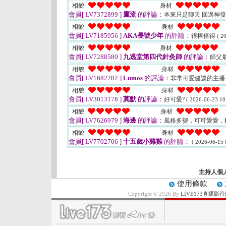
相貌
身材
會員[ LV7372899 ]
鷹流
的評論：
本來只是聊天 回過神
相貌
身材
會員[ LV7185956 ]
AKA長號少年
的評論：
很棒值得
( 2
相貌
身材
會員[ LV7288580 ]
九逃堂第四代針灸師
的評論：
師父
相貌
身材
會員[ LV1682282 ]
Lumos
的評論：
非常可愛健談的主
相貌
身材
會員[ LV3013178 ]
莫默
的評論：
好可愛?
( 2026-06-23 10
相貌
身材
會員[ LV7626979 ]
海邊
的評論：
風格多變，可可愛愛，
相貌
身材
會員[ LV7702706 ]
十五歲小雞雞
的評論：
( 2026-06-15 
主持人個
使用條款
Copyright © 2026 By
LIVE173直播影音