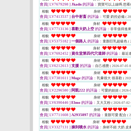
會員[ LV7679298 ]
Jkadn
的評論：
寶寶可以上線嗎 想
相貌
身材
會員[ LV7413537 ]
台中射畜
的評論：
可愛 奶控必備
( 2
相貌
身材
會員[ LV7713136 ]
喜歡大奶上空
的評論：
非常值得進來
相貌
身材
會員[ LV5375182 ]
一個路人
的評論：
童顏巨乳超級色
( 
相貌
身材
會員[ LV7692452 ]
資生堂第四代穴道師
的評論：
最近
相貌
身材
會員[ LV6212613 ]
支援
的評論：
自己感覺
( 2026-07-05 0
相貌
身材
會員[ LV7381611 ]
Muge
的評論：
乳暈很大 很喜歡
( 202
相貌
身材
會員[ LV2296580 ]
阿凱222
的評論：
可愛的娃娃
( 2026-
相貌
身材
會員[ LV6390446 ]
Elmo
的評論：
又大又粉
( 2026-07-02 
相貌
身材
會員[ LV7711608 ]
A2935897
的評論：
童顏可愛 配合
( 
相貌
身材
會員[ LV3327131 ]
操到噴水
的評論：
身材不錯 大奶 皮