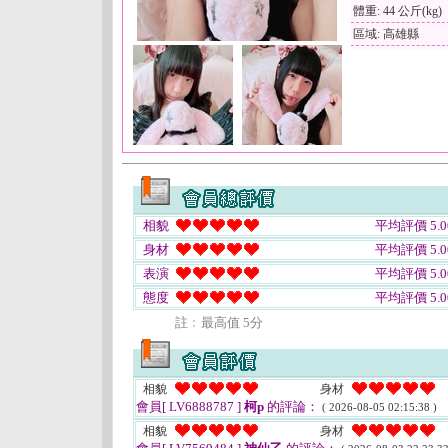
體重: 44 公斤(kg)
區域: 高雄縣
相貌
平均評價 5.0
身材
平均評價 5.0
表演
平均評價 5.0
態度
平均評價 5.0
註﹕最高值 5分
相貌
身材
會員[ LV6888787 ]
柯p
的評論：
( 2026-08-05 02:15:38 )
相貌
身材