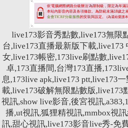
依'電腦網際網路分級辦法'為限制級，限定為年滿
1
本站內影音內容及各項條款。為防範未滿
18
歲之
金會TICRF分級服務
的安裝與設定。
(為還給愛護
live173影音秀點數,live173無限
台,live173直播最新版下載,live173 
女,live173帳密,173live刷點數,live
卓,173直播間,台灣173直播,173live刷點
息,173live apk,live173 ptt,liv
載,live173破解無限點數版,liv
視訊,show live影音,後宮視訊,a
播,ut視訊,狐狸精視訊,mmbox視訊網,
訊,甜心視訊,live173影音live秀-