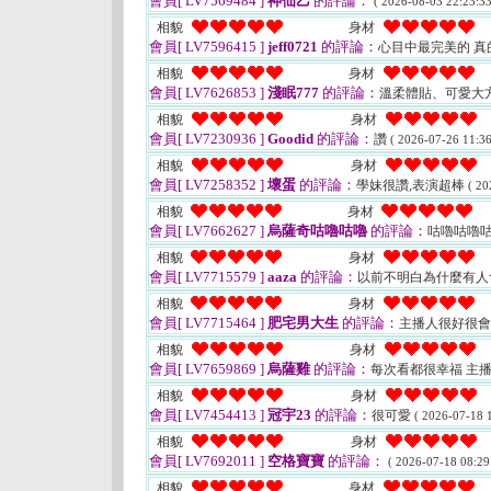
會員[ LV7569484 ]
神仙乙
的評論：
( 2026-08-03 22:23:33
相貌
身材
會員[ LV7596415 ]
jeff0721
的評論：
心目中最完美的 
相貌
身材
會員[ LV7626853 ]
淺眠777
的評論：
溫柔體貼、可愛大方
相貌
身材
會員[ LV7230936 ]
Goodid
的評論：
讚
( 2026-07-26 11:36
相貌
身材
會員[ LV7258352 ]
壞蛋
的評論：
學妹很讚,表演超棒
( 20
相貌
身材
會員[ LV7662627 ]
烏薩奇咕嚕咕嚕
的評論：
咕嚕咕嚕
相貌
身材
會員[ LV7715579 ]
aaza
的評論：
以前不明白為什麼有人
相貌
身材
會員[ LV7715464 ]
肥宅男大生
的評論：
主播人很好很
相貌
身材
會員[ LV7659869 ]
烏薩雞
的評論：
每次看都很幸福 主
相貌
身材
會員[ LV7454413 ]
冠宇23
的評論：
很可愛
( 2026-07-18 1
相貌
身材
會員[ LV7692011 ]
空格寶寶
的評論：
( 2026-07-18 08:29
相貌
身材