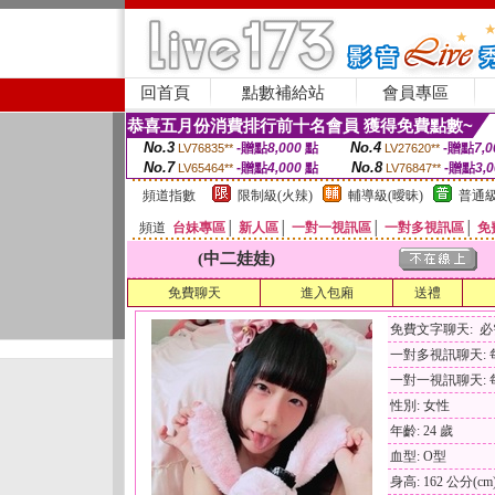
回首頁
點數補給站
會員專區
恭喜五月份消費排行前十名會員 獲得免費點數~
No.3
No.4
-贈點
8,000
點
-贈點
7,0
LV76835**
LV27620**
No.7
No.8
-贈點
4,000
點
-贈點
3,
LV65464**
LV76847**
頻道指數
限制級(火辣)
輔導級(曖昧)
普通級
頻道
台妹專區
│
新人區
│
一對一視訊區
│
一對多視訊區
│
免
(中二娃娃)
免費聊天
進入包廂
送禮
免費文字聊天: 
一對多視訊聊天: 每
一對一視訊聊天: 每
性別: 女性
年齡: 24 歲
血型: O型
身高: 162 公分(cm